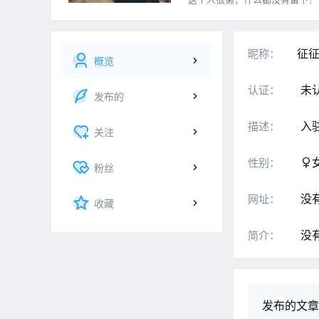
征
昵称：
概览
未
认证：
发布的
入
描述：
关注
性别：
粉丝
没
网址：
收藏
没
简介：
发布的文章