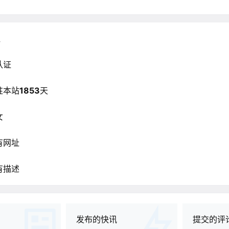
征
认证
驻本站
1853
天
女
有网址
有描述
发布的快讯
提交的评