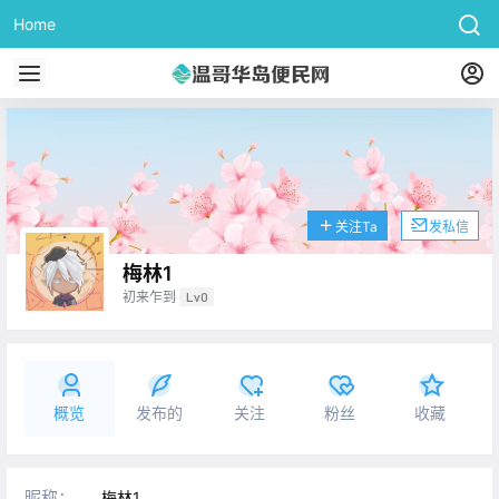
Home
关注Ta
发私信
梅林1
初来乍到
Lv0
概览
发布的
关注
粉丝
收藏
昵称：
梅林1