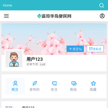
Home
关注Ta
发私信
用户123
初来乍到
Lv0
概览
发布的
关注
粉丝
收藏
昵称：
用户123