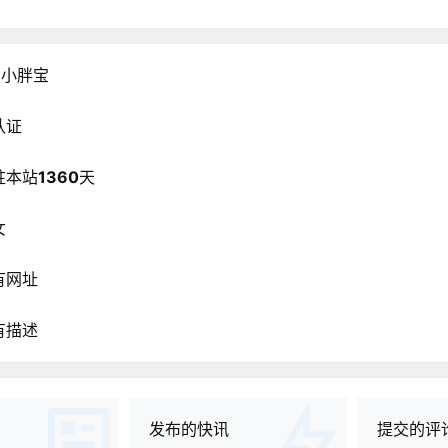
只小胖宝
认证
驻本站
1360
天
女
有网址
有描述
发布的快讯
提交的评