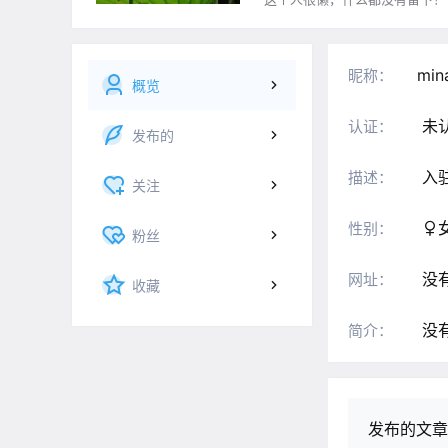
min
昵称：
概览
未
认证：
发布的
入
描述：
关注
性别：
粉丝
没
网址：
收藏
没
简介：
发布的文章