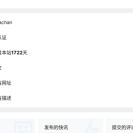
achan
认证
驻本站
1722
天
女
有网址
有描述
发布的快讯
提交的评