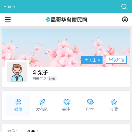
Home
关注Ta
发私信
斗栗子
初来乍到
Lv0
概览
发布的
关注
粉丝
收藏
昵称：
斗栗子