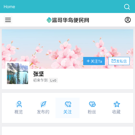
Home
关注Ta
发私信
张坚
初来乍到
Lv0
概览
发布的
关注
粉丝
收藏