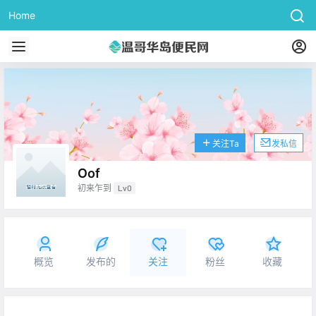
Home
关注Ta
发私信
Oof
初来乍到
Lv0
概览
发布的
关注
粉丝
收藏