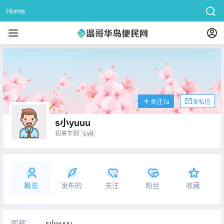
Home
关注Ta
发私信
s小yuuu
初来乍到
Lv0
概览
发布的
关注
粉丝
收藏
昵称：
s小yuuu