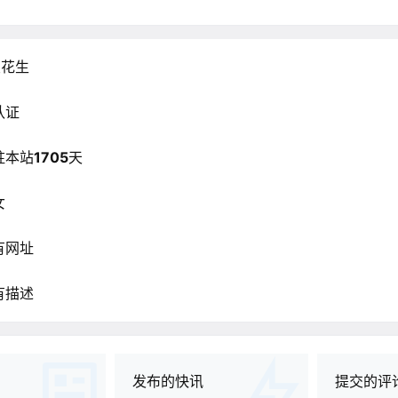
皮花生
认证
驻本站
1705
天
女
有网址
有描述
发布的快讯
提交的评