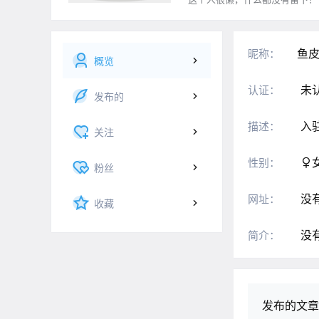
鱼
昵称：
概览
未
认证：
发布的
入
描述：
关注
性别：
粉丝
没
网址：
收藏
没
简介：
发布的文章