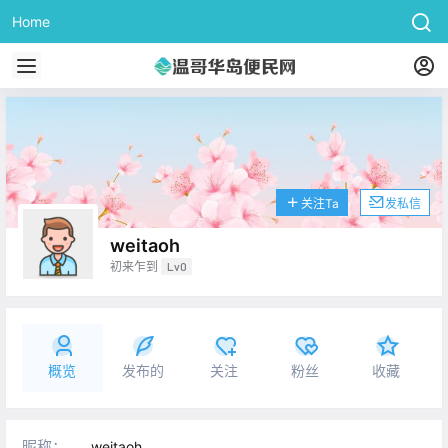
Home
关注Ta
发私信
weitaoh
初来乍到
Lv0
概览
发布的
关注
粉丝
收藏
昵称：
weitaoh