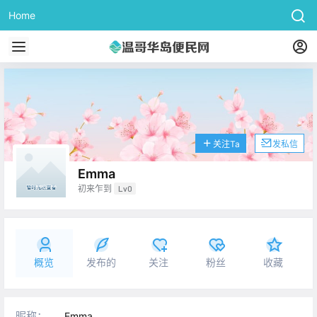
Home
关注Ta
发私信
Emma
初来乍到
Lv0
概览
发布的
关注
粉丝
收藏
昵称：
Emma