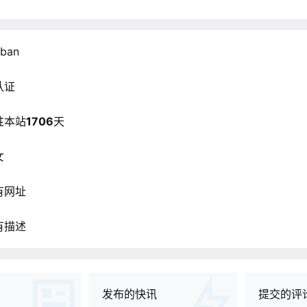
oban
认证
驻本站
1706
天
女
有网址
有描述
发布的快讯
提交的评