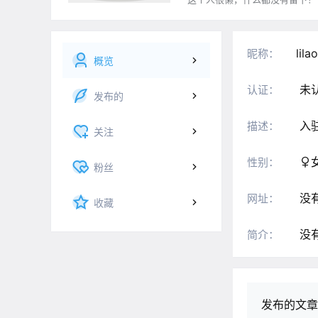
lila
昵称：
概览
未
认证：
发布的
入
描述：
关注
性别：
粉丝
没
网址：
收藏
没
简介：
发布的文章