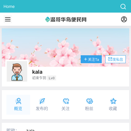
Home
关注Ta
发私信
kala
初来乍到
Lv0
概览
发布的
关注
粉丝
收藏
昵称：
kala