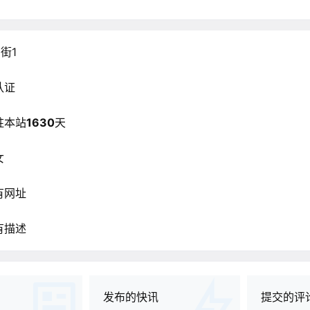
街1
认证
驻本站
1630
天
女
有网址
有描述
发布的快讯
提交的评