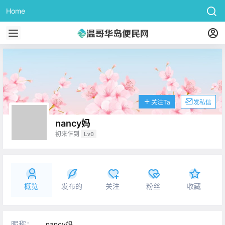
Home
关注Ta
发私信
nancy妈
初来乍到
Lv0
概览
发布的
关注
粉丝
收藏
昵称：
nancy妈