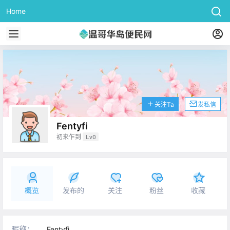
Home
关注Ta
发私信
Fentyfi
初来乍到
Lv0
概览
发布的
关注
粉丝
收藏
昵称：
Fentyfi