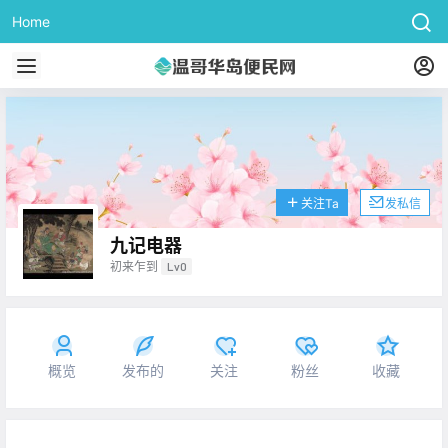
Home
关注Ta
发私信
九记电器
初来乍到
Lv0
概览
发布的
关注
粉丝
收藏