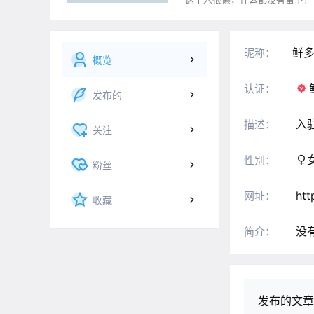
鲜多
昵称：
概览
认证：
发布的
入
描述：
关注
性别：
粉丝
htt
网址：
收藏
没
简介：
发布的文章