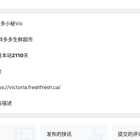
多小秘Vic
鲜多多生鲜超市
驻本站
2110
天
女
ps://victoria.freshfresh.ca/
有描述
发布的快讯
提交的评