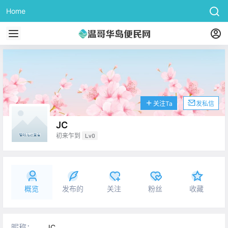
Home
关注Ta
发私信
JC
初来乍到
Lv0
概览
发布的
关注
粉丝
收藏
昵称：
JC