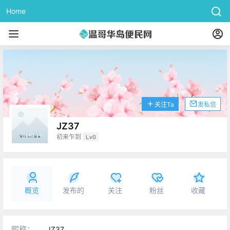
Home
关注Ta
发私信
JZ37
初来乍到
Lv0
概览
发布的
关注
粉丝
收藏
昵称：
JZ37