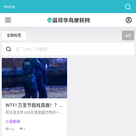
Home
全部标签
wtf
WTF! 万圣节假戏真做！？加
拿大男持日本武士持刀杀人
前天是全年365天里面最恐怖的一天
是一年一度的万圣节 然而就在大家
小岛新闻
开心在家隔离庆祝的时候 魁北克发
生了血腥大屠杀 男子扮鬼拿武士刀
184
0
乱砍，造成2死5伤 据魁北克市警察