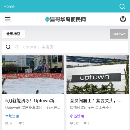
Home
全部标签
uptown
5刀就能滑冰！Uptown新增
全员闹罢工？紧要关头，
户外滑冰区，走起！ 一行人
Uptown这些员工却不干
Uptown新增户外滑冰区 一行人在萨
疫情风波还没完 员工先不干
在萨尼奇遭遇车祸，情况危
尼奇遭遇车祸
了？！原因竟是因为。。。
了？？？ 近日里 岛上Uptown商场
本地资讯
小岛新闻
里的清洁工们 开始闹起了罢工 那原
急！
因究竟是因为什么呢？ 工人们表示
341
0
287
0
说 他们在高风险的环境下工作 但工