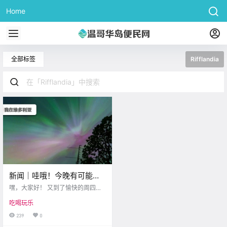
Home
全部标签
Rifflandia
新闻｜哇哦！今晚有可能看
到极光！维多利亚最火热的
嘿，大家好！ 又到了愉快的周四啦~
RiffLandia音乐节重磅回归！
这周过得怎么样？ 是不是已经开始
吃喝玩乐
期待 周末的到来了？ 今天博主有两
条 特别有趣的新闻 要和大家分享 保
239
0
准让你觉得意想不到！ 准备好了