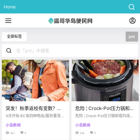
Home
全部标签
pot
突发！秋季返校有变数？居
危险 ¦ Crock-Pot压力锅和祖
然有大学推迟到2023年？！
玛珑因致死危险被召回！
4月开始 BC省四种物品/服务要涨价
危险 ¦ Crock-Pot压力锅和祖玛珑因
Oak Bay高中爆发疫情感染…
啦 google 这可不是愚人节玩笑哦～
致死危险被召回！
小岛新闻
小岛新闻
从今天开始 BC省政府对四种物品/
服务实行了增税 这个增税计划原本
461
0
246
0
定于2020实施的 因为疫情才延缓到