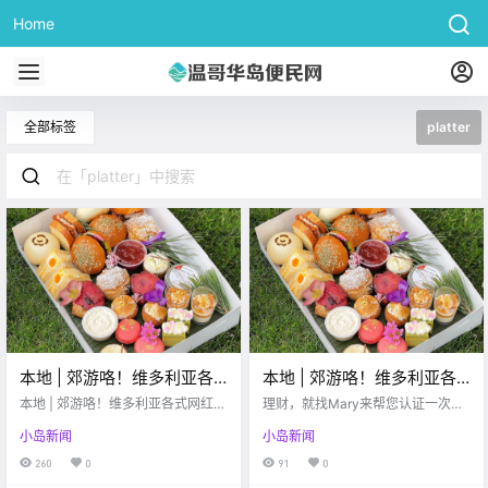
Home
全部标签
platter
本地 | 郊游咯！维多利亚各
本地 | 郊游咯！维多利亚各
式网红野餐Platter集合！
式网红野餐Platter集合！
本地 | 郊游咯！维多利亚各式网红野
理财，就找Mary来帮您认证一次，
餐Platter集合！
终身受益维多利亚的阴雨天气终于
小岛新闻
小岛新闻
结束，伴随着阳光而来的，还有BC
省放宽户外聚会限制的新规。现
260
0
91
0
在，BC省户外最多可允许十人以内