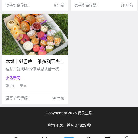
的聚会。大家终于可以约上小伙伴
温哥华岛传媒
5 年前
温哥华岛传媒
56 年前
们愉快的去郊游了！出.
本地 | 郊游咯！维多利亚各
式网红野餐Platter集合！
理财，就找Mary来帮您认证一次，
终身受益维多利亚的阴雨天气终于
小岛新闻
结束，伴随着阳光而来的，还有BC
省放宽户.
125
0
温哥华岛传媒
56 年前
Copyright © 2026
便民生活
查询 4 次，耗时 0.1829 秒