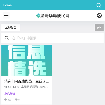
Home
全部标签
piz
精选 | 闲置瑜伽垫，主蓝牙
音箱，雅思真题集；gordon
VI-CHINESE 本周网站精选 2021.0
head公寓出租；求有偿带
3.29-2021.04.02 www.vi-chines
小岛新闻
e.com 闲置篇 # 出两套瑜伽垫➕泡
物，求租房清洁公司；牛魔
沫滚轮 【闲置】出两套 瑜伽垫➕泡
309
0
王，piz
沫滚轮 每套20 可单独买 #话题配图