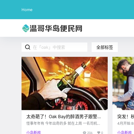
Home
全部标签
太奇葩了！Oak Bay的醉酒男子跟警车
突发！
赛跑，居然还要求警察枪毙他？？！
迟到20
怪事年年有 今年出奇的多 就在上周 一名司机受
4月开始 BC
伤后跳进大海 随后被警方逮捕 victoria buzz 4
可不是愚人
情感染
小岛新闻
206
0
小岛新闻
月20日晚上9点左右 有路人在Beach Drive 和Ki
四种物品