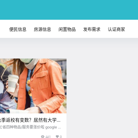
便民信息
房源信息
闲置物品
发布需求
认证商家
秋季返校有变数？居然有大学推
23年？！Oak Bay高中爆发疫
省四种物品/服务要涨价啦 google 这
节玩笑哦～ 从今天开始 BC省政府对
…
461
0
/服务实行了增税 这个增税计划原本定