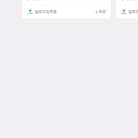
ng George Terrace 发现了一名受伤的司机 随即
于2020
就联系.
和博主一.
温哥华岛传媒
5 年前
温哥