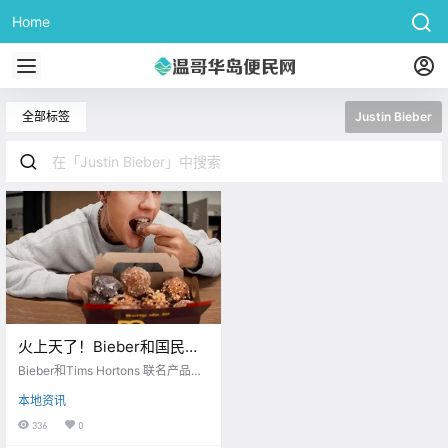
Home
全部标签
Justin Bieber
火上天了！Bieber和国民招
牌老Tims强强联手！！就连
Bieber和Tims Hortons 联名产品爆
同款纸盒都被炒到$5000天
火
本地资讯
价！！
336
0