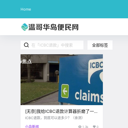
Home
全部标签
[无奈]我给ICBC退款计算器折磨了一上
午，发现平均400刀退款基本等于扯淡
ICBC退款，到底可以退多少？（亲测）
小岛新闻
1.3k
0