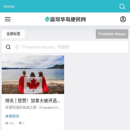
Home
全部标签
Freedom House
排名 | 怒赞！加拿大被评选
为世界上最自由的国家之
非营利组织自由之家（Freedom Ho
一！！
use）根据各个国家的政治权利与公
本地资讯
民自由进行了全球自由度调查评
估，在最新发布的报告中，加拿大
152
0
被列为世界上最自由的国家之一！