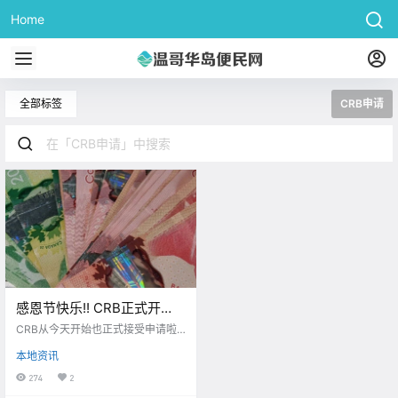
Home
全部标签
CRB申请
感恩节快乐!! CRB正式开
放，手把手教你如何领福利~
CRB从今天开始也正式接受申请啦~
而博主今天要送大家的感恩礼物就
本地资讯
是... 手把手教大家如何申请CRB
啦！
274
2