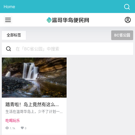
Home
全部标签
BC省公园
踏青啦！岛上竟然有这么多
瀑布可以打卡！
生活在温哥华岛上，少不了计划一
些和“水”相关的活动。现在的气温，
吃喝玩乐
冲浪或许有些冷，但是咱们可以到
山里欣赏泉水瀑布呀！今天小编就
1.1k
0
带大家一起看看咱岛上有哪些欣赏