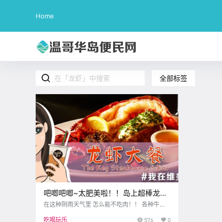
Home
全部标签
吧唧吧唧~太肥美啦！！岛上超棒龙虾
去哪吃？快跟博主去打卡啦！
在这种阴雨天气里 怎么能不吃肉！！ 各种牛
排、龙虾，大排骨都安排上~ 肥美鲜嫩的大餐谁
吃喝玩乐
576
0
不爱呢~？ 这周博主去吃了心仪很久的龙虾大餐