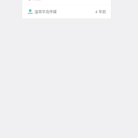
~ 这家气氛和味道都很赞 快来跟着博主去打卡吧
~ ↓↓↓ .
温哥华岛传媒
4 年前