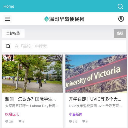
Home
全部标签
高校
新闻｜怎么办？国际学生大
开学在即！UVIC等多个大学
减，加拿大高校压力山大！
筹备开学防疫指南奉上！！
大家周五好呀～ Labour Day长周末
Uvic发布返校指南 uvic 千呼万唤始
BC Hydro下周维修~
就要来啦 想必大家都已经迫不及待
维多利亚DT众酒吧被迫关
出来 Uvic终于发布返校指南！ 九月
吃喝玩乐
小岛新闻
准备好好放松享受啦 我们的首条文
返回校内的上面授课的小伙伴们 你
店，竟是因为。。
章精选了 维多利亚本地的精彩活动
们准备好了嘛？ Uvic负责人表示 所
218
0
512
0
希望能为你的假期 增添一些色彩哦~
有参加校内活动的学生 教职员工需