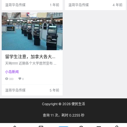
现在，让我们一起来看看.
要申明其疫.
温哥华岛传媒
1 年前
温哥华岛传媒
4 年前
留学生注意，加拿大各大高
校官宣9月复课重开！包括
天呐!!!!!!! 近期各个大学居然宣布 学
UBC、SFU！
生们九月份要回校上课了！ 已经逐
小岛新闻
渐习惯了晚上8点起床、下午1点睡
觉 在国内过着 "阴间时差"的小伙伴
333
0
们 听到这个消息后是否非常激动
呢？ 目前、加拿.
温哥华岛传媒
5 年前
Copyright © 2026
便民生活
查询 11 次，耗时 0.2255 秒