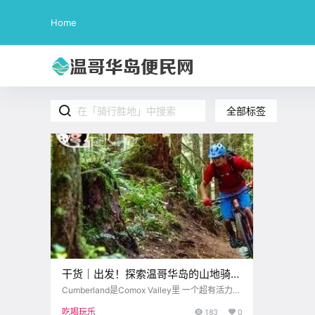
Home
全部标签
干货｜出发！探索温哥华岛的山地骑行
胜地
Cumberland是Comox Valley里 一个超有活力的
小村庄 这里充满了年轻时尚的氛围 吸引了很多
吃喝玩乐
183
0
游客哦~ .