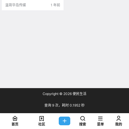
卡龙口味和精美的设计，迅速赢得
温哥华岛传媒
1 年前
了众多甜点爱.
Copyright © 2026
便民生活
查询 9 次，耗时 0.1952 秒
首页
社区
搜索
菜单
我的