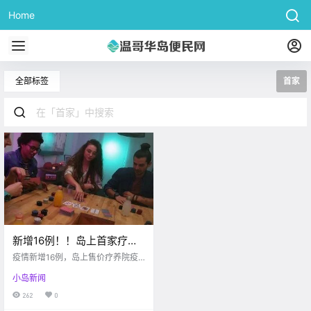
Home
全部标签
首家
新增16例！！岛上首家疗养
院疫情爆发！！Saanich房客
疫情新增16例，岛上售价疗养院疫
聚众10人打扑克被罚。。。
情爆发，萨尼奇一房主聚众打牌被
小岛新闻
罚
262
0