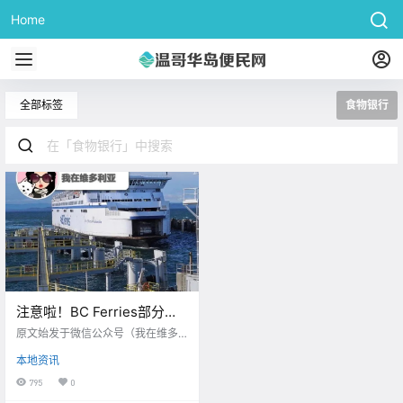
Home
全部标签
食物银行
注意啦！BC Ferries部分航
线又要被取消了。。。UVic
原文始发于微信公众号（我在维多
食物银行被挤爆，太多人来
利亚）：维多利亚 周二好呀朋友们
本地资讯
不知道各位司机们 昨天有没有留意
领救济了！
到 维多利亚的油价再一次飙高！ vic
795
0
toria buzz 价格达$2.34/升 而且价