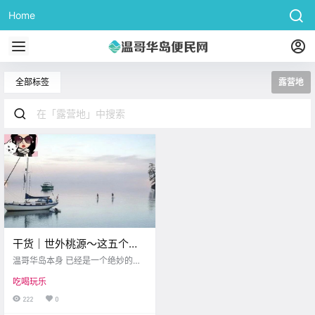
Home
全部标签
露营地
干货｜世外桃源～这五个超
小众的小岛露营地就在维多
温哥华岛本身 已经是一个绝妙的目
利亚附近～
的地 但探索海湾群岛则能发现更多
吃喝玩乐
神奇之处 当你深入到那些更小更偏
远的岛屿 去享受一些偏远露营的经
222
0
历时 这种魔力会变得更加迷人 博主