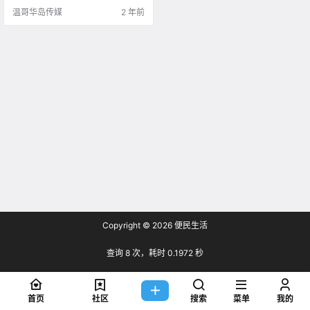
今天带大家来看看 这些位于维多利
温哥华岛传媒
2 年前
亚附.
Copyright © 2026
便民生活
查询 8 次，耗时 0.1972 秒
首页
社区
搜索
菜单
我的