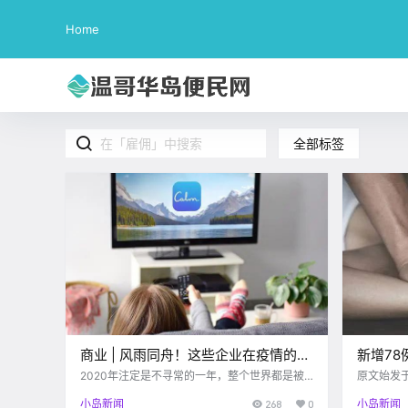
Home
全部标签
商业 | 风雨同舟！这些企业在疫情的暴
新增7
风雨中为社会撑起保护伞…
老板雇
2020年注定是不寻常的一年，整个世界都是被
原文始发
疫情和全球封锁影响着，社会和经济极其不稳
利亚 又到周一啦 小伙伴们周末过得怎么样呢 这
列入暴
小岛新闻
268
0
小岛新闻
定。 在这个特殊的时期，加拿大的众多企业站了
周日阴雨绵