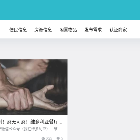
便民信息
房源信息
闲置物品
发布需求
认证商家
8例！忍无可忍！维多利亚餐厅
佣性侵犯！！岛上再添三架飞机
于微信公众号（我在维多利亚）：维多
露名单！
233
0
绵 让博主的爬山计划泡汤 不过在家