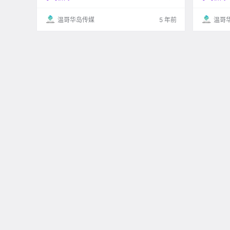
出来。这些公司雇佣了超过666,000名员工，日
好好休息了
以继夜不停歇地开发产品和项目，来.
温哥华岛传媒
5 年前
温哥