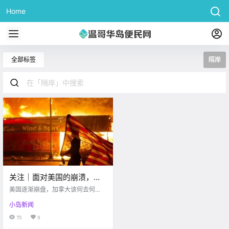
Home
全部标签
隔岸
关注｜面对美国的崩溃，加
拿大隔岸自省：乐观时代要
美国逐渐崩盘，加拿大该何去何
结束了么？
从？
小岛新闻
73
0