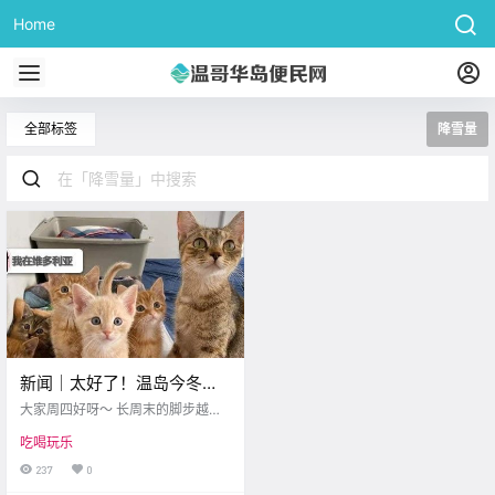
Home
全部标签
降雪量
新闻｜太好了！温岛今冬降
雪量将少于往年！维多利亚
大家周四好呀～ 长周末的脚步越来
的猫咪救助机构需要你的帮
越近啦 小伙伴们是不是已经 迫不及
吃喝玩乐
待想要出发了？ 不过，随着出行高
助~
峰的到来 交通安全也要时刻放在心
237
0
上哦~ 每年的Labour Day 大家都爱