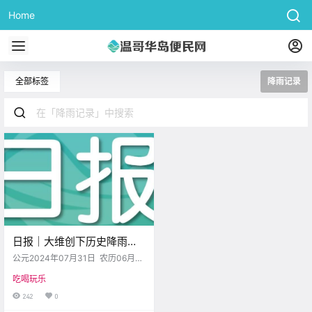
Home
全部标签
降雨记录
日报｜大维创下历史降雨记
录！小偷入室盗窃却仅抢走
公元2024年07月31日 农历06月
了$3的商品？
(大）26日 星期三 狮子座 < 今日黄
吃喝玩乐
历 > 维多利亚本周气象预报（华氏
度） 日 一 二 三 四 五 六 .
242
0