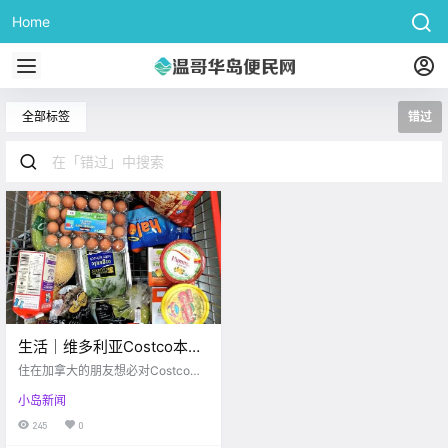
Home
全部标签
错过
生活｜维多利亚Costco本周
超强折扣精选，走过路过不
住在加拿大的朋友想必对Costco不
要错过！！
陌生吧，Costco的实惠、性价比高
小岛新闻
是有目共睹的。自小编从办了Costc
o的会员卡，就沉迷于逛Costco无法
245
0
自拔。也难怪齐全的保健品，诱人