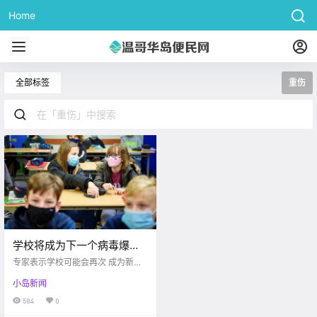
Home
全部标签
重伤
学校将成为下一个病毒爆发
地？！马上开学，怎么控制
专家表示学校可能会再次 成为新冠
校园疫情？！天哪噜！今早
爆发地 google 还有不到三周时间 学
小岛新闻
生们就要返校了 然而BC省正在经历
萨尼奇一骑行者被撞成重伤
第四波疫情 研究人员表示，开学后
584
0
儿童或许会成为主要感染人群 目