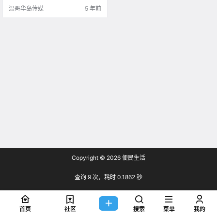
通是加拿大最好的投资城市之一，
温哥华岛传媒
5 年前
而蒙特利尔的.
Copyright © 2026
便民生活
查询 9 次，耗时 0.1862 秒
首页
社区
搜索
菜单
我的