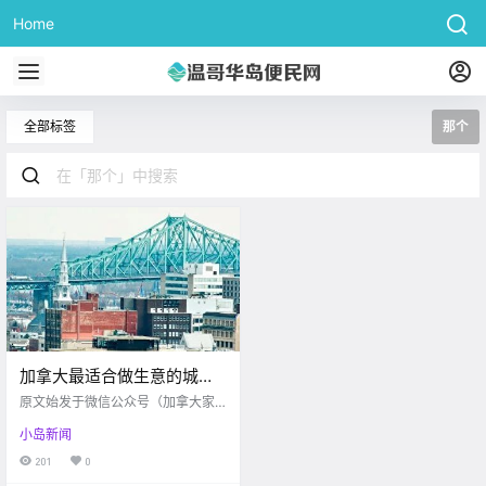
Home
全部标签
那个
加拿大最适合做生意的城市
在哪里？最差的那个我却万
原文始发于微信公众号（加拿大家
万没想到～
园）：维多利亚 根据加拿大知名的
小岛新闻
经济政策智囊研究机构（C.D.Howe
Institute）公布的最新加拿大商业投
201
0
资最佳和最差城市的报告，萨斯卡