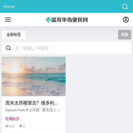
Home
全部标签
避暑
周末太热哪里去？维多利亚
这些清凉之地已备好！！去
Splash Park水上乐园 夏天岛上 开
水边避暑吧～
放的水上乐园可真不少 看腻了维多
吃喝玩乐
利亚的小喷泉 不妨来到Langford 感
受一下新的夏日清凉 victoria buzz
234
0
Durrance Lake 家里没有空调的小