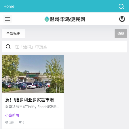
Home
全部标签
通缉
急！!维多利亚多家超市爆发
疫情！快看看有没有去
温哥华岛三家Thrifty Food 爆发新冠
过？！
感染病例 Thrifty Food (Google Ma
小岛新闻
p) 只要来这边认真生活过的小伙伴
想必对Thrifty Food并不陌生 买菜买
235
0
零食必不可少 以东西新鲜、品控放