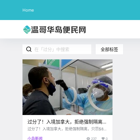
Home
全部标签
过分了！入境加拿大，拒绝强制隔离，
只罚$880！就没有然后了？！检测出
过分了！入境加拿大，拒绝强制隔离，只罚$88
0！就没有然后了？！检测出阳性人数不少
阳性人数不少
小岛新闻
237
0